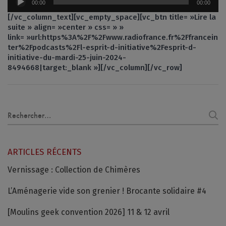
00:00
00:00
audio
[/vc_column_text][vc_empty_space][vc_btn title= »Lire la
suite » align= »center » css= » »
link= »url:https%3A%2F%2Fwww.radiofrance.fr%2Ffrancein
ter%2Fpodcasts%2Fl-esprit-d-initiative%2Fesprit-d-
initiative-du-mardi-25-juin-2024-
8494668|target:_blank »][/vc_column][/vc_row]
Recherche
pour :
ARTICLES RÉCENTS
Vernissage : Collection de Chimères
L’Aménagerie vide son grenier ! Brocante solidaire #4
[Moulins geek convention 2026] 11 & 12 avril