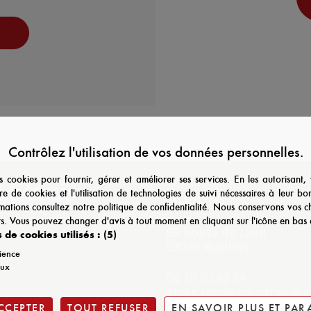
N
Contrôlez l'utilisation de vos données personnelles.
es cookies pour fournir, gérer et améliorer ses services. En les autorisant
re de cookies et l'utilisation de technologies de suivi nécessaires à leur b
MOULINS
rmations consultez notre politique de confidentialité. Nous conservons vos 
s. Vous pouvez changer d'avis à tout moment en cliquant sur l'icône en ba
69 Route de Lyon
 de cookies utilisés :
(5)
03000 Moulins
ience
aux
04 70 20 82 39
amenagerie.co-viltais@g
CCEPTER
TOUT REFUSER
EN SAVOIR PLUS ET PA