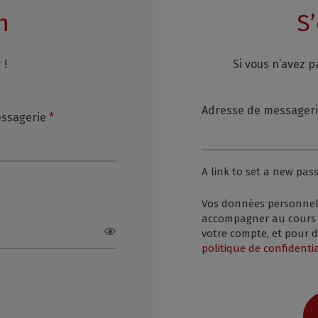
n
S’
 !
Si vous n’avez 
Adresse de messager
Required
essagerie
*
A link to set a new pas
equired
Vos données personnell
accompagner au cours de
votre compte, et pour d
politique de confidentia