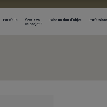
sonnelles :
Vous avez
Portfolio
Faire un don d’objet
Profession
un projet ?