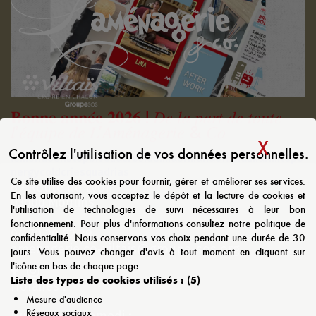
𝐁𝐨𝐧𝐧𝐞 𝐚𝐧𝐧𝐞́𝐞 𝟐𝟎𝟐𝟔 ! 𝐷𝑒 𝑙𝑎 𝑝𝑎𝑟𝑡 𝑑𝑒 𝑡𝑜𝑢𝑡𝑒
𝑙’𝑒́𝑞𝑢𝑖𝑝𝑒 𝑑𝑒 𝐿’𝐴𝑚𝑒́𝑛𝑎𝑔𝑒𝑟𝑖𝑒 & 𝐶𝑜
X
MAS
Contrôlez l'utilisation de vos données personnelles.
MOULINS
lemondeenstopbivouacresidomiaormanaofficialmarmitope
nergycoldcrjesquadrias
Ce site utilise des cookies pour fournir, gérer et améliorer ses services.
69 Route de Lyon
En les autorisant, vous acceptez le dépôt et la lecture de cookies et
03000 Moulins
LIRE LA SUITE
l'utilisation de technologies de suivi nécessaires à leur bon
fonctionnement. Pour plus d'informations consultez notre politique de
04 70 20 82 39
confidentialité. Nous conservons vos choix pendant une durée de 30
amenagerie.co-viltais@groupe-sos.org
jours. Vous pouvez changer d'avis à tout moment en cliquant sur
l'icône en bas de chaque page.
Liste des types de cookies utilisés :
(5)
Horaires :
Mesure d'audience
Réseaux sociaux