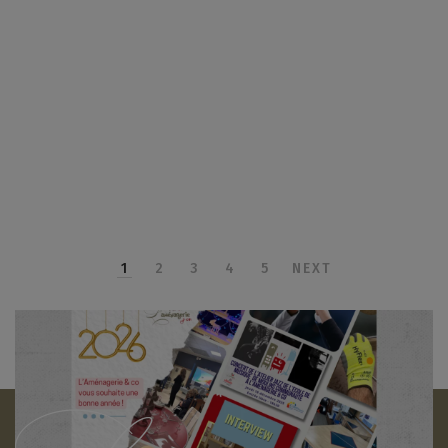
1
2
3
4
5
NEXT