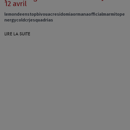
12 avril
lemondeenstopbivouacresidomiaormanaofficialmarmitope
nergycoldcrjesquadrias
LIRE LA SUITE