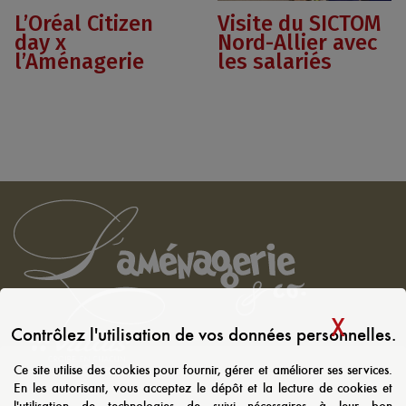
L’Oréal Citizen
Visite du SICTOM
day x
Nord-Allier avec
l’Aménagerie
les salariés
X
MAS
Contrôlez l'utilisation de vos données personnelles.
Ce site utilise des cookies pour fournir, gérer et améliorer ses services.
En les autorisant, vous acceptez le dépôt et la lecture de cookies et
l'utilisation de technologies de suivi nécessaires à leur bon