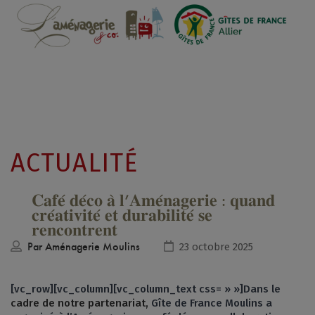
ACTUALITÉ
𝐂𝐚𝐟𝐞́ 𝐝𝐞́𝐜𝐨 𝐚̀ 𝐥’𝐀𝐦𝐞́𝐧𝐚𝐠𝐞𝐫𝐢𝐞 : 𝐪𝐮𝐚𝐧𝐝
𝐜𝐫𝐞́𝐚𝐭𝐢𝐯𝐢𝐭𝐞́ 𝐞𝐭 𝐝𝐮𝐫𝐚𝐛𝐢𝐥𝐢𝐭𝐞́ 𝐬𝐞
𝐫𝐞𝐧𝐜𝐨𝐧𝐭𝐫𝐞𝐧𝐭
Par
Aménagerie Moulins
23 octobre 2025
[vc_row][vc_column][vc_column_text css= » »]Dans le
cadre de notre partenariat,
Gîte de France Moulins a