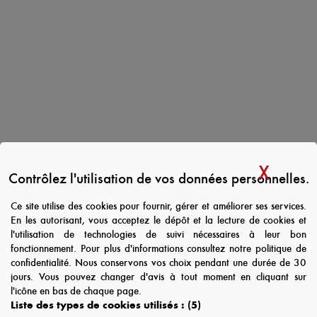
CGV
Plan du site
Mentions légales
Politique de confidentialité
X
MAS
Contrôlez l'utilisation de vos données personnelles.
Ce site utilise des cookies pour fournir, gérer et améliorer ses services.
En les autorisant, vous acceptez le dépôt et la lecture de cookies et
l'utilisation de technologies de suivi nécessaires à leur bon
fonctionnement. Pour plus d'informations consultez notre politique de
MOULINS
confidentialité. Nous conservons vos choix pendant une durée de 30
jours. Vous pouvez changer d'avis à tout moment en cliquant sur
69 Route de Lyon
l'icône en bas de chaque page.
03000 Moulins
Liste des types de cookies utilisés :
(5)