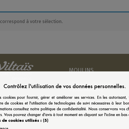
correspond à votre sélection.
MOULINS
69 Route de Lyon
Contrôlez l'utilisation de vos données personnelles.
03000 Moulins
es cookies pour fournir, gérer et améliorer ses services. En les autorisant
04 70 20 82 39
re de cookies et l'utilisation de technologies de suivi nécessaires à leur b
amenagerie.co-viltais@g
rmations consultez notre politique de confidentialité. Nous conservons vos 
s. Vous pouvez changer d'avis à tout moment en cliquant sur l'icône en ba
 de cookies utilisés :
(5)
ience