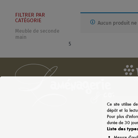
FILTRER PAR
CATÉGORIE
Aucun produit ne 
Meuble de seconde
main
5
Ce site utilise d
dépôt et la lectu
Pour plus d'info
durée de 30 jour
Liste des types
Mesure d'aud