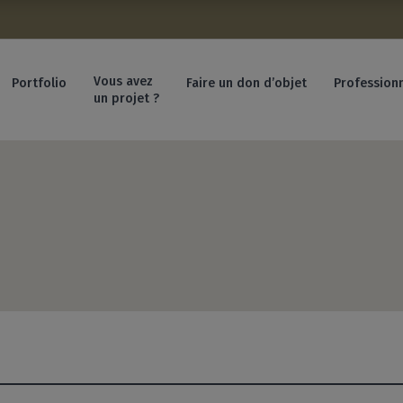
sonnelles :
Vous avez
Portfolio
Faire un don d’objet
Profession
un projet ?